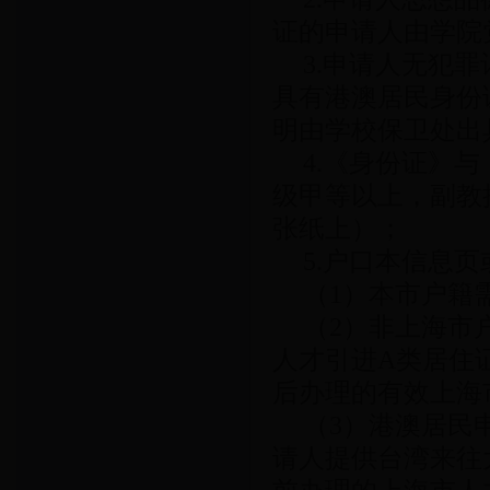
证的申请人由学院
3.申请人无犯
具有港澳居民身份
明由学校保卫处出
4.《身份证》
级甲等以上，副教
张纸上）；
5.户口本信息
（1）本市户籍
（2）非上海市户
人才引进A类居住证
后办理的有效上海
（3）港澳居民
请人提供台湾来往大