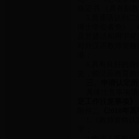
格证书 （具有副
5.普通话达到
博士学位者免）。
及普通话和用字规
对外汉语教师资格
准；
6.具有良好的
史，能适应教育教
三、
申请认定所
具体注意事项请
定工作注意事项》
附件二
《2018
1.《教师资格
字；
2.申请人思想