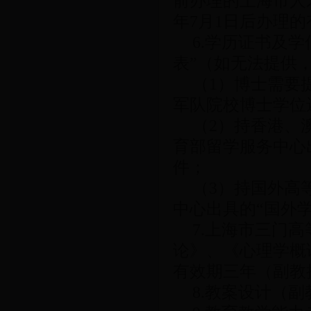
前办理的上海市人
年7月1日后办理
6.学历证书及
表”（如无法提供
（1）博士需要
军队院校博士学位
（2）持香港、
育部留学服务中心
件；
（3）持国外高
中心出具的“国外
7.上海市三门
论》、《心理学概
有效期三年（副教
8.教案设计（