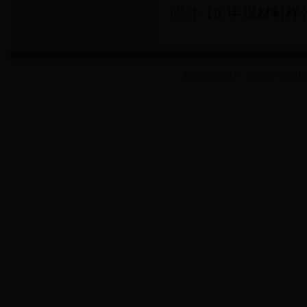
附件【
8. 申报材料样张
365bet平台开户 沪交ICP备