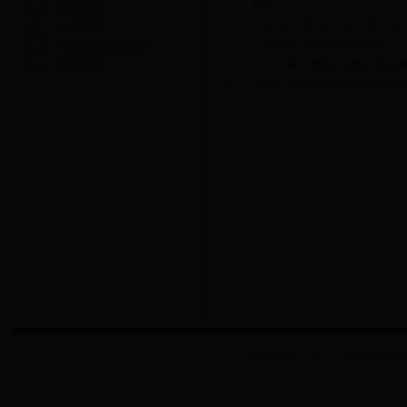
附件：
综合事务
1.院系/直属单位探亲费审
人员交流
2.校部机关探亲费审批表
高校人才发展研究
学术道德
附件【
附件1探亲费报销审批表-院系直属单
附件【
附件2探亲费报销审批表-校部机关2
365bet平台开户 沪交ICP备