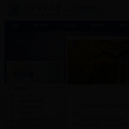
首页
组织机构
人才队伍
招聘引进
相关
常见问题
常见问题
常见问题
资源配置与管理
院系/直属单位探亲费报销
人才引进与开发
单）
人事服务
校部机关探亲费报销流程：
人才发展与培训
心核定报销额度——财务计划处
退休人员事务