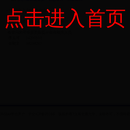
点击进入首页
－>选择转入\转出查询功能
－>输入完整准确的相关信息后查询
有疑问的可根据页面提示咨询相关人员:
李玉琴 34207010
金晓文 34204267
365bet平台开户 沪交ICP备05168 版权所有?上海交通大学，未经许可，不得转载