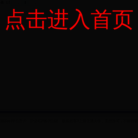
4条
1/1
上页
1
下页
点击进入首页
365bet平台开户 沪交ICP备05168 版权所有?上海交通大学，未经许可，不得转载