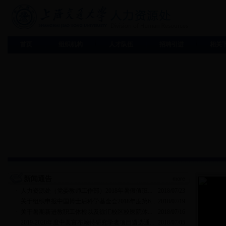
首页
组织机构
人才队伍
招聘引进
相关
新闻通告
more
·
人力资源处（党委教师工作部）2018年暑假值班...
2018/07/23
·
关于组织申报中国博士后科学基金会2018年度第6...
2018/07/19
·
关于暑期新进教职工体检以及徐汇校区校医院体...
2018/07/16
·
2019-2020年度中美富布赖特研究学者项目遴选通...
2018/07/05