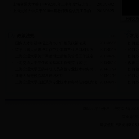
·
上海交通大学关于申报2018年上半年度“新进青...
2018/07/02
·
上海交通大学关于2018年度教师资格认定工作的...
2018/06/25
上海交通
政策法规
常见
more
·
国内人才引进申报上海市户口相关政策法规
2011/05/06
·
如何查
·
留学回国人员来沪工作申办本市常住户口相关政...
2011/05/07
·
如何办
·
上海交通大学关于调整博士后相关管理工作规定...
2011/04/18
·
如何办
·
上海交通大学专任教师基本工作规范（试行）
2015/08/05
·
教职工
·
上海交通大学国防科研人员高级专业技术职务聘...
2014/11/24
·
如何领
·
新进人员进校流程及详细材料
2013/12/16
·
如何办
·
上海交通大学出版系列专业技术职务聘任实施办法
2013/09/17
·
如何办
365bet平台开户 沪交ICP备
首页总访
建议使用IE浏览器8.0及以