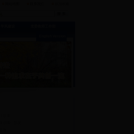
网站地图
联系我们
添加收藏
学风建设
党委教师工作部
English Version
：[
] 次
8日 点击：[
] 次
[
] 次