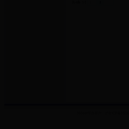
共4条
1/1
上页
1
下页
365bet平台开户 沪交ICP备