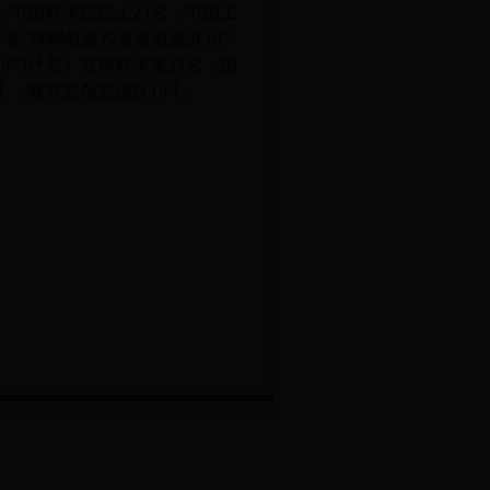
名；中国科学院院士23名，中国工
学者”特聘教授和讲座教授共107
73计划）首席科学家25名，国
个，教育部创新团队19个。