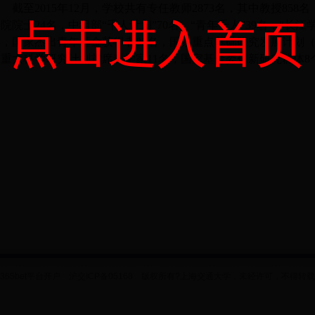
至2015年12月，学校共有专任教师2873名，其中教授858
点击进入首页
院院士24名，中组部“千人计划”70名，“青年千人”39名，“长江
，国家杰出青年基金获得者88名，国家重点基础研究发展计划（9
家重大科学研究计划首席科学家11名，国家基金委创新研究群体8
365bet平台开户 沪交ICP备05168 版权所有?上海交通大学，未经许可，不得转载