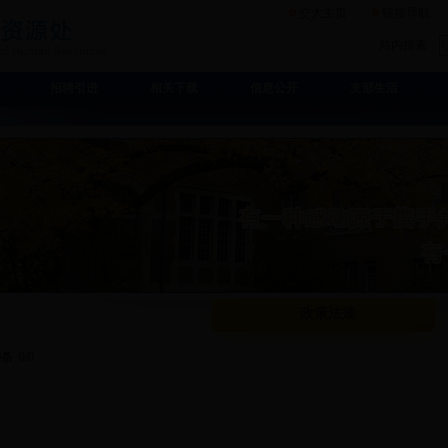
交大主页
链接导航
站内搜索：
招聘引进
相关下载
信息公开
支部生活
政策法规
0条
0/0