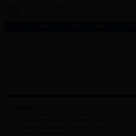
首页
组织机构
人才队伍
招聘引进
相关
新闻通告
more
·
人力资源处（党委教师工作部）2018年暑假值班...
2018/07/23
·
关于组织申报中国博士后科学基金会2018年度第6...
2018/07/19
·
关于暑期新进教职工体检以及徐汇校区校医院体...
2018/07/16
·
2019-2020年度中美富布赖特研究学者项目遴选通...
2018/07/05