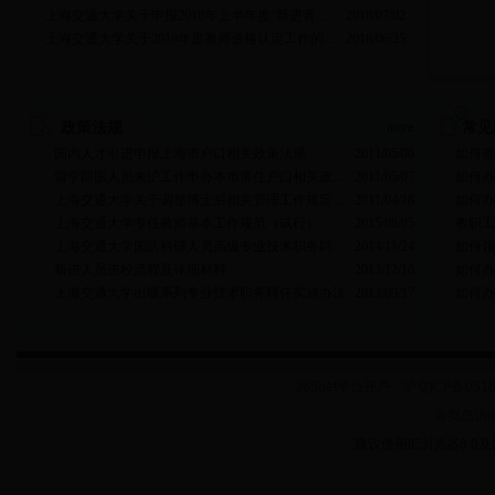
·
上海交通大学关于申报2018年上半年度“新进青...
2018/07/02
·
上海交通大学关于2018年度教师资格认定工作的...
2018/06/25
政策法规
常见
more
·
国内人才引进申报上海市户口相关政策法规
2011/05/06
·
如何查
·
留学回国人员来沪工作申办本市常住户口相关政...
2011/05/07
·
如何办
·
上海交通大学关于调整博士后相关管理工作规定...
2011/04/18
·
如何办
·
上海交通大学专任教师基本工作规范（试行）
2015/08/05
·
教职工
·
上海交通大学国防科研人员高级专业技术职务聘...
2014/11/24
·
如何领
·
新进人员进校流程及详细材料
2013/12/16
·
如何办
·
上海交通大学出版系列专业技术职务聘任实施办法
2013/09/17
·
如何办
365bet平台开户 沪交ICP备
首页总访
建议使用IE浏览器8.0及以